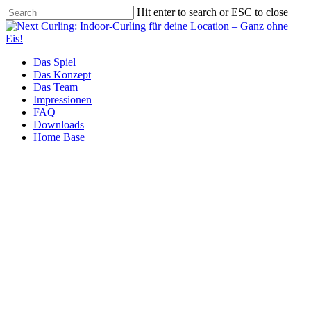
Skip
Hit enter to search or ESC to close
to
Close
main
Search
content
Menu
Das Spiel
Das Konzept
Das Team
Impressionen
FAQ
Downloads
Home Base